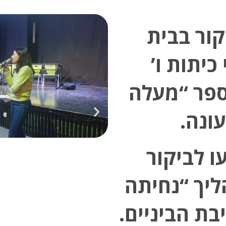
קור בבית
כיתות ו’
ספר “מעלה
ונה.
ו לביקור
יך “נחיתה
ת הביניים.