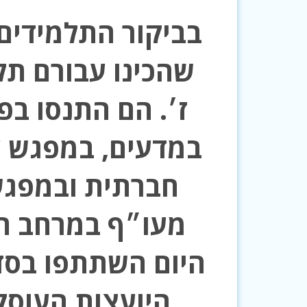
בביקור התלמידים
שהכינו עבורם תל
ז׳. הם התנסו בפ
במדעים, במפגש ע
חברתית ובמפגש
מעו״ף במרחב ח״
היום השתתפו בסד
היועצות העוסק