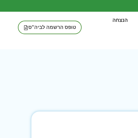
הנצחה
טופס הרשמה לביה"ס