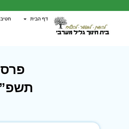
דף הבית
חטיבה
פרס 
תשפ”ב 