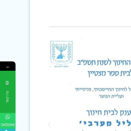
←
צרו קשר
וואטסאפ