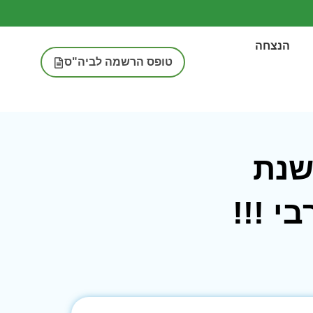
הנצחה
טופס הרשמה לביה"ס
שנת
י !!!